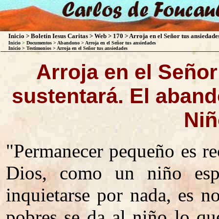
Inicio
>
Boletín Iesus Caritas
>
Web
>
170
> Arroja en el Señor tus ansiedade
Inicio
>
Documentos
>
Abandono
> Arroja en el Señor tus ansiedades
Inicio
>
Testimonios
>
Arroja en el Señor tus ansiedades
Arroja en el Señor
sustentará. El aband
Niñ
"Permanecer pequeño es re
Dios, como un niño esp
inquietarse por nada, es n
pobres se da al niño lo qu